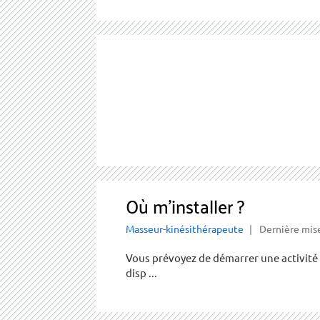
Où m’installer ?
Masseur-kinésithérapeute
Dernière mise
Vous prévoyez de démarrer une activité l
disp ...