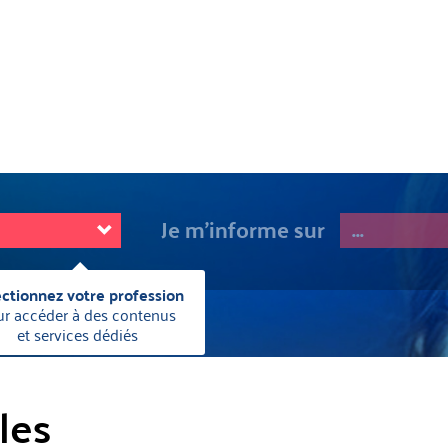
Je m'informe sur
Fermer
ectionnez votre profession
cette
ur accéder à des contenus
information
et services dédiés
les