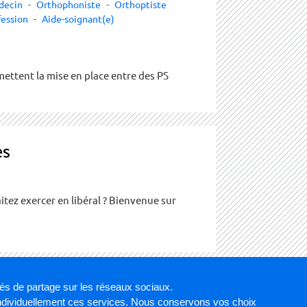
decin
Orthophoniste
Orthoptiste
fession
Aide-soignant(e)
ettent la mise en place entre des PS
es
itez exercer en libéral ? Bienvenue sur
tés de partage sur les réseaux sociaux.
individuellement ces services. Nous conservons vos choix